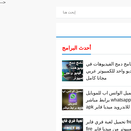
-->
أحدث البرامج
امج دمج الفيديوهات في
يو واحد للكمبيوتر عربي
مجانا كامل
يل الواتس اب للموبايل
برابط مباشر whatsapp
apk للاندرويد ميديا فاير
تحميل لعبة فري فاير free
 للكمبيوتر من ميديا فاير