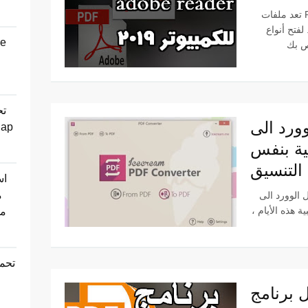
تعد ملفات PDF واحدة من أكثر الطرق شيوعًا لتنسيق
فتح أنواع
تح
د الى pdf
بية بنفس
التنسيق
اس
م
pd يدعم اللغة العربية بنفس
 هذه الأيام ،
مج
تحمي
امج pdf للكمبيوتر