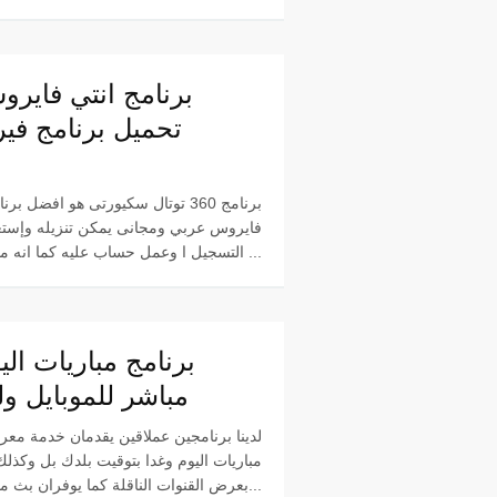
برنامج انتي فاير
تحميل برنامج ف
برنامج 360 توتال سكيورتى هو افضل بر
فايروس عربي ومجانى يمكن تنزيله وإستع
التسجيل ا وعمل حساب عليه كما انه متاح للإستخدام ...
برنامج مباريات ال
مباشر للموبايل ول
لدينا برنامجين عملاقين يقدمان خدمة معر
مباريات اليوم وغدا بتوقيت بلدك بل وكذلك
بعرض القنوات الناقلة كما يوفران بث مباشر مجا...