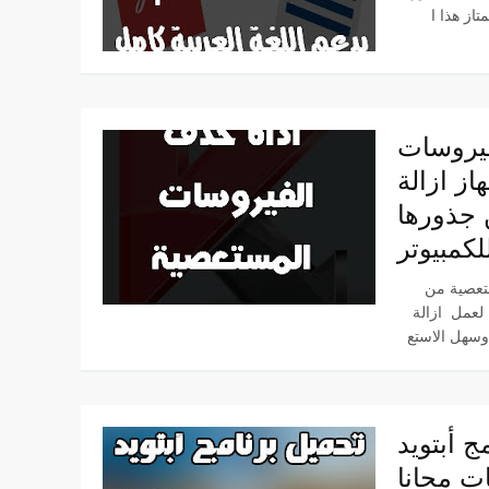
فيروسات
ز ازالة
 جذورها
لكمبيوتر
تعصية من
لعمل ازالة
ويد aptoide
ات مجانا