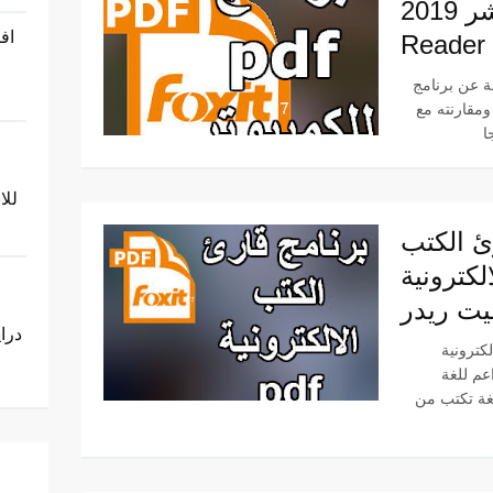
برابط مباشر 2019 Foxit
اف
Reader
Foxit Reader البديل الأفضل
 مع Adobe Reader
ت
للا
ئ الكتب
ترونية pdf للكمبيوتر Foxit
ت ريدر
 للكمبيوتر
20 عربى وداعم للغة
لغة تكتب من