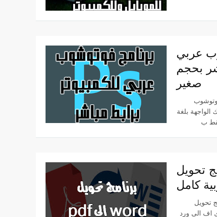
وب عربي
شر بحجم
صغير
Photoshop
ك الواجهة بلغة
ويل pdf الى word
بية كامل
 word داعم للغة
 اف الى ورد