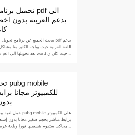
تحميل برنامج تحو
كام
يبحث الجميع عن برنامج تحويل الوورد ا
اللغة العربية حيث يواجه الكثير منا مشاك
ملفات pdf بعد تحويلها الى word حيث كان ي...
تحميل
للكمبيوتر مجانا برا
بدون
حمل لعبة ببجي او بوبجي e
برابط مباشر بحجم صغير مجانا بدون إستع
محاكى ستقوم بتشغيلها فورا وبلغة عربية او انجلي...