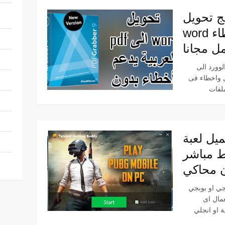
يل pdf الى
word يدعم العربية بدون اخطاء
ل مجانا
لى pdf يدعم
ل واخطاء فى
 لعبة pubg mobile
بط مباشر
 محاكي
pubg mobil على الكمبيوتر
مال اى