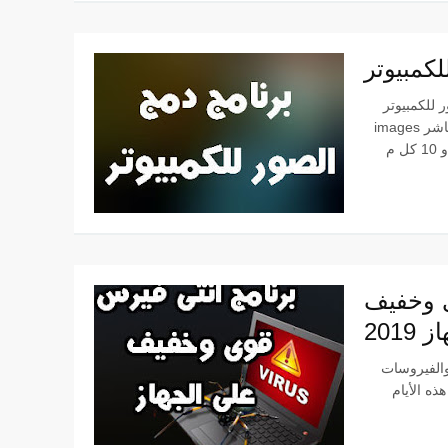
لكمبيوتر
merge photo combin
images عربى سهل ومجانا متاح للتحميل برابط مباشر
ى وخفيف
2019
 والفيروسات
ذه الأيام