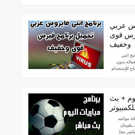
وس عربي
يرس قوى
وخفيف
نامج انتي
ماله بدون
يوم + بث
لكمبيوتر
فة مواعيد
 يقومان