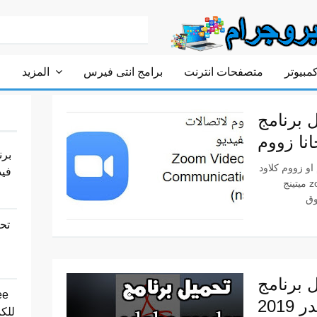
مبيوتر
متصفحات انترنت
برامج انتى فيرس
المزيد
مج zoom للكمبيوتر
نا زووم
برن
او زووم كلاود
فيد
ميتينج zoom meetings للكمبيوتر والموبايل وكافة
تحم
مج adobe reader
201
fire