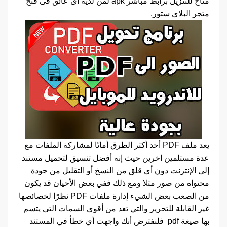
متاح للتنزيل برابط مباشر apk لمن لديه اى عائق فى فتح
متجر البلاى ستور.‏
يعد ملف PDF أحد أكثر الطرق أمانًا لمشاركة الملفات مع
عدة مستلمين اخرين حيث إنه أفضل تنسيق لتحميل مستند
إلى الإنترنت دون أي قلق من النسخ أو التقليل من جودة
محتواه من صور مثلا ومع ذلك ففي بعض الأحيان قد يكون
من الصعب بعض الشيء إدارة ملفات PDF نظرًا لخصائصها
غير القابلة للتحرير والتي تعد من أقوى السمات التى يتسم
بها صيغة pdf فلنفترض أنك واجهت أي خطأ في المستند