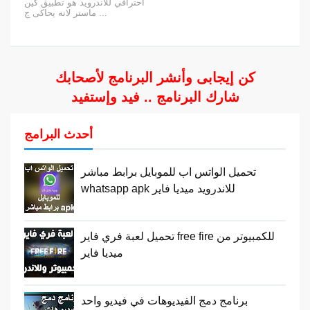
احترافي للاندرويد هو تطبيق كين
ماستر لانه يحاكى ج ...
كن إيجابى وأنشر البرنامج لأصحابك
شارك البرنامج .. فيد وإستفيد
أحدث البرامج
تحميل الواتس اب للموبايل برابط مباشر
whatsapp apk للاندرويد ميديا فاير
تحميل لعبة فري فاير free fire للكمبيوتر من
ميديا فاير
برنامج دمج الفيديوهات في فيديو واحد