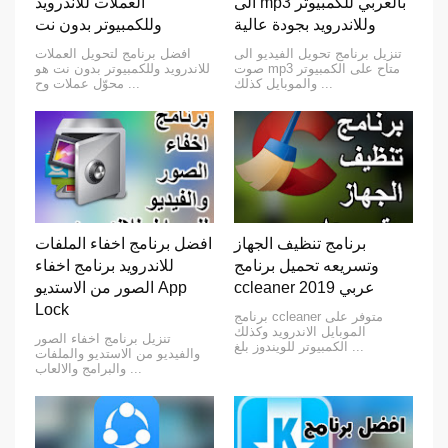
الى mp3 بالعربي للكمبيوتر
العملات للاندرويد
وللاندرويد بجودة عالية
وللكمبيوتر بدون نت
تنزيل برنامج تحويل الفيديو الى
افضل برنامج لتحويل العملات
صوت mp3 متاح على الكمبيوتر
للاندرويد وللكمبيوتر بدون نت هو
والموبايل كذلك ...
محوّل عملات وح ...
برنامج تنظيف الجهاز
افضل برنامج اخفاء الملفات
وتسريعه تحميل برنامج
للاندرويد برنامج اخفاء
ccleaner عربي 2019
الصور من الاستديو App
Lock
برنامج ccleaner متوفر على
الموبايل الاندرويد وكذلك
تنزيل برنامج اخفاء الصور
الكمبيوتر للويندوز بلغ ...
والفيديو من الاستديو والملفات
والبرامج والالعاب ...